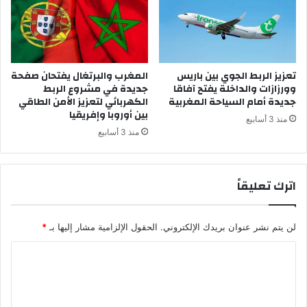
ح
ط
ا
ل
ر
تعزيز الربط الجوي بين باريس
المغرب والبرتغال يفتحان صفحة
ح
وورزازات والداخلة يفتح آفاقا
جديدة في مشروع الربط
ا
جديدة أمام السياحة المغربية
الكهربائي لتعزيز الأمن الطاقي
ل
بين أوروبا وإفريقيا
ب
منذ 3 أسابيع
ا
منذ 3 أسابيع
ل
م
ر
اترك تعليقاً
ك
ز
ا
لن يتم نشر عنوان بريدك الإلكتروني.
الحقول الإلزامية مشار إليها بـ
*
ل
ا
ا
س
ل
ت
ش
ت
ف