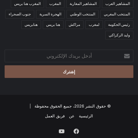
المشاهير العرب
المشاهير المغاربة
المغرب
المغرب هنا بريس
المنتخب المغربي
المنتخب الوطني
الهجرة السرية
جنوب الصحراء
رئيس الحكومة
لمغرب
مراكش
هنا بريس
هنابريس
وليد الركراكي
أدخل
بريدك
الإلكتروني
© حقوق النشر 2026، جميع الحقوق محفوظة |
الرئيسية
عن
فريق العمل
فيسبوك
‫YouTube