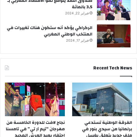
صندوق النقد يتوقع نمو الاقتصاد المغربي بـ
3,5 بالمائة
فبراير 22, 2024
الركراكي يؤكد أنه ستكون هناك تغييرات في
المنتخب الوطني المغربي
فبراير 17, 2024
Recent Tech News
الفرقة الوطنية تستدعي
نجاح لافت للدورة الخامسة من
برلمانيا من سيدي بنور في
مهرجان “تيم آر تي” في تامسنا
ملف جديد يتعلق بغسل
احتفاء بعيد العرش المجيد