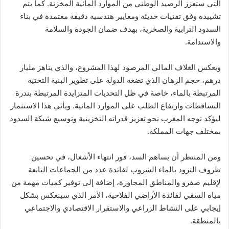
التي ستعزز الرصيد الوطني من الموارد المائية المخزنة. كما يتم
تشييده وفق تقنيات حديثة ومعايير هندسية دقيقة معتمدة في بناء
السدود الترابية والصخرية، بهدف ضمان الجودة والسلامة
والاستدامة.
ويعكس الغلاف المالي المرصود لهذا المشروع، والذي يناهز مليار
درهم، حجم الرهان الذي تضعه الدولة على تطوير البنية التحتية
المرتبطة بالماء، خاصة في ظل التحديات المتزايدة المرتبطة بندرة
التساقطات وارتفاع الطلب على الموارد المائية. ويأتي هذا الاستثمار
ليؤكد توجه المغرب نحو تعزيز قدراته التخزينية وتوسيع شبكة السدود
بمختلف جهات المملكة.
ومن المنتظر أن يساهم السد، فور انتهاء الأشغال، في تحسين
ظروف التزود بالماء الشروب لفائدة عدد من الجماعات التابعة
لإقليم صفرو والمناطق المجاورة، إضافة إلى توفير كميات مهمة من
مياه السقي لفائدة الأراضي الفلاحية، الأمر الذي سينعكس بشكل
إيجابي على النشاط الزراعي والاستقرار الاقتصادي والاجتماعي
بالمنطقة.