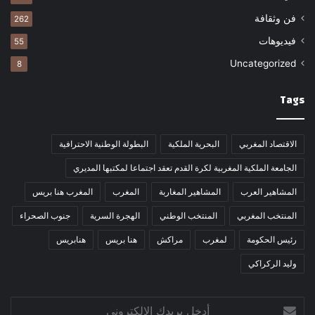
فن وثقافة
262
فيديوهات
55
Uncategorized
8
Tags
الاقتصاد المغربي
البحرية الملكية
البطولة الوطنية الاحترافية
الجامعة الملكية المغربية لكرة القدم تعقد اجتماعا لمكتبها المديري
المشاهير العرب
المشاهير المغاربة
المغرب
المغرب هنا بريس
المنتخب المغربي
المنتخب الوطني
الهجرة السرية
جنوب الصحراء
رئيس الحكومة
لمغرب
مراكش
هنا بريس
هنابريس
وليد الركراكي
أدخل