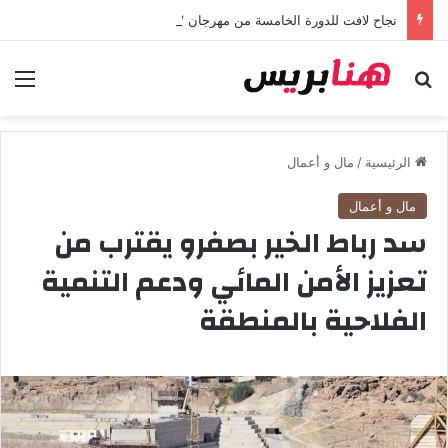
نجاح لافت للدورة الخامسة من مهرجان “تيم آر تي” في تامسنا احتفاء بعيد العرش المجيد
بحث عن
الق
الرئيسية
/
مال و أعمال
مال و أعمال
سد رباط الخير بصفرو يقترب من
تعزيز الأمن المائي ودعم التنمية
الفلاحية بالمنطقة