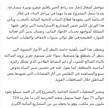
تتواصل أشغال إنجاز سد رباط الخير بإقليم صفرو بوتيرة متسارعة،
بعدما سجل المشروع تقدما مهما في مراحل البناء، في إطار
الدينامية التي يشهدها قطاع البنيات التحتية المائية بالمغرب. ويأتي
هذا الورش الكبير ضمن المشاريع الاستراتيجية التي تراهن عليها
المملكة لمواجهة تحديات الإجهاد المائي، وضمان تدبير أكثر فعالية
للموارد الطبيعية في ظل توالي سنوات الجفاف والتقلبات المناخية.
ويحظى هذا السد بأهمية خاصة بالنظر إلى الأدوار التنموية التي
ينتظر أن يضطلع بها مستقبلا، سواء على مستوى تعزيز تزويد الساكنة
بالماء الصالح للشرب أو دعم النشاط الفلاحي الذي يشكل ركيزة
أساسية بالمنطقة. كما يعول عليه في تحسين تدبير المياه بحوض
سبو والمساهمة في التقليص من آثار الفيضانات التي تشهدها بعض
المناطق خلال التساقطات القوية.
وتشير المعطيات التقنية الخاصة بالمشروع إلى أن السد سيبلغ علوه
حوالي 71 مترا، فيما ستصل سعته التخزينية إلى ما يقارب 124
مليون متر مكعب، وهو ما يجعله من بين المشاريع المائية الكبرى