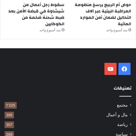
حوض أم الربيع يرسخ منظومة
سقوط رجل أعمال من
المراقبة البيئية عبر آلاف
شيشاوة في قبضة الأمن بعد
التحاليل لضمان أمن الموارد
ضبط شحنة ضخمة من
المائية
الكوكايين
منذ أسبوع واحد
منذ أسبوع واحد
فيسبوك
‫YouTube
تصنيفات
مجتمع
1٬225
مال و أعمال
395
رياضة
357
سياسة
269