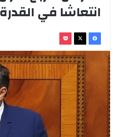
انتعاشا في القدرة 
فيسبوك
‫X
‫Pocket