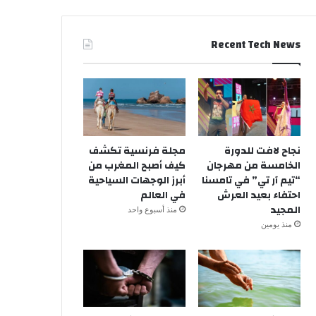
Recent Tech News
نجاح لافت للدورة
مجلة فرنسية تكشف
الخامسة من مهرجان
كيف أصبح المغرب من
“تيم آر تي” في تامسنا
أبرز الوجهات السياحية
احتفاء بعيد العرش
في العالم
المجيد
منذ أسبوع واحد
منذ يومين