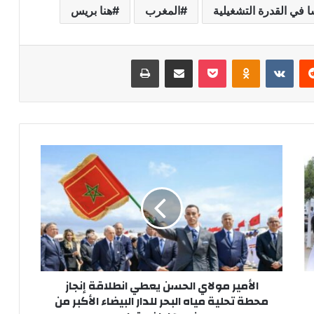
المغرب
هنا بريس
‏Reddit
‏VKontakte
Odnoklassniki
‫Pocket
مشاركة عبر البريد
طباعة
ا
ل
أ
م
ي
ر
م
و
ل
الأمير مولاي الحسن يعطي انطلاقة إنجاز
ا
محطة تحلية مياه البحر للدار البيضاء الأكبر من
ي
ا