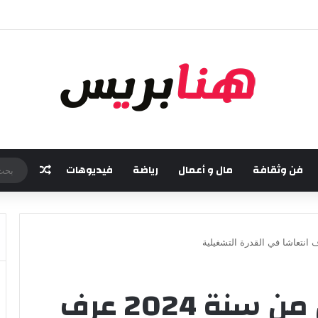
خامسة من مهرجان “تيم آر تي” في تامسنا احتفاء بعيد العرش المجيد
فن وثقافة
مال و أعمال
رياضة
فيديوهات
مقال عش
أخنوش: الربع الأول من سنة 2024 عرف