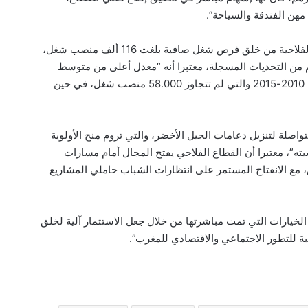
هن الفندقة والسياحة”.
وأردف أنه بفضل كل هذه الجهود، مكنت الأنشطة غير الفلاحية من خلق فرص شغل صافية بلغت 116 ألف منصب شغل،
 سنتي 2022 و2023، على الرغم من التحديات المسجلة، معتبرا أنه “معدل أعلى من متوسط
صافي المناصب المحدثة في هذه الأنشطة خلال الفترة 2010-2015 والتي لم تتجاوز 58.000 منصب شغل، في حين
صلة لتنزيل دعامات الجيل الأخضر، والتي تروم منح الأولوية
يته”، معتبرا أن القطاع الفلاحي يفتح المجال أمام مسارات
، مع الانفتاح المستمر على انتظارات الشباب حاملي المشاريع
لخيارات التي تمت مباشرتها من خلال جعل الاستثمار آلية لخلق
ة للتطور الاجتماعي والاقتصادي للمغرب”.