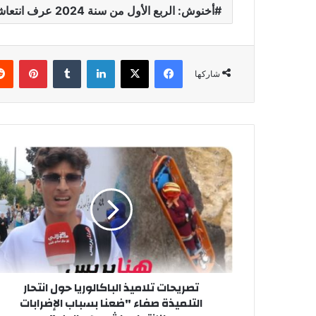
أخنوش: الربع الأول من سنة 2024 عرف انتعاشا في القدرة التشغيلية
فيسبوك
‫X
لينكدإن
‏Tumblr
بينتيريست
شاركها
ت
ص
ر
ي
ح
ا
ت
ت
ل
تصريحات تلاميذ الباكالوريا حول انتحار
ا
التلميذة صفاء "ضعنا بسباب الإضرابات
م
ي