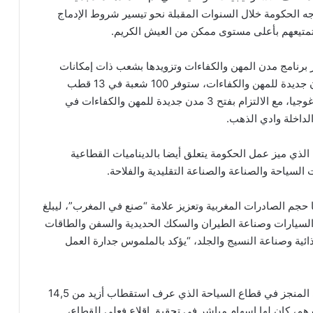
ه الحكومة خلال السنوات المقبلة نحو تيسير شروط الإدماج
تمتيعهم بأعلى مستوى ممكن من العيش الكريم.
 برنامج مدن المهن والكفاءات وتزويدها بشعب ذات إمكانات
تشغيل عالية، مبرزا أن سنة 2023 عرفت افتتاح 4 مدن جديدة للمهن والكفاءات، ستوفر 100 شعبة في 13 قطب
مهني، بسعة استقبال تقدر ب 12 ألف و780 مقعدا بيداغوجيا، مع الالتزام بفتح 3 مدن جديدة للمهن والكفاءات في
لذي ميز عمل الحكومة يتعلق أيضا بالديناميات القطاعية
لسياحة والصناعة والصناعة التقليدية والفلاحة.
ا حجم الصادرات المغربية وتعزيز علامة “صنع في المغرب”، ليبلغ
ة في صناعة السيارات وصناعة الطيران والسكك الحديدية والسفن والطاقات
ذائية وصناعة النسيج والجلد، “يؤكد بالملموس جدارة العمل
وأضاف رئيس الحكومة أنه “علاوة على الانتقال النوعي المنجز في قطاع السياحة الذي عرف استقطاب أزيد من 14,5
عائدات قياسية بلغت أزيد من 105 مليار درهم، كان لها إسهام مباشر في تحقيق إقلاع فعلي للقطاع،