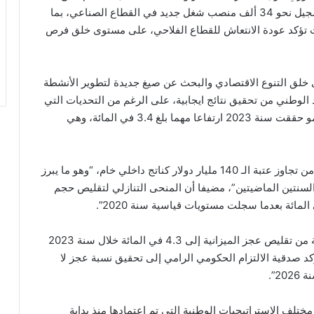
يزيد عن 63 ألف منصب شغل في قطاع الخدمات، وتسجيل نحو 34 ألف منصب شغل جديد في القطاع الصناعي، بما
ت تؤكد عودة الانتعاش للقطاع الفلاحي، على مستوى خلق فرص
لى خلق التنوع الاقتصادي والبحث عن صيغ جديدة لتطوير الأنشطة
 الوطني من تحقيق نتائج ايجابية، على الرغم من التحديات التي
فرضها السياق الوطني والدولي، لافتا إلى أن نسبة النمو حققت سنة 2023 ارتفاعا مهما بلغ 3.4 في المائة، وهي
وبذلك، يوضح السيد أخنوش، تمكن المغرب ولأول مرة من تجاوز عتبة الـ 140 مليار دولار كناتج داخلي خام، “وهو ما يبرز
السنتين الماضيتين”، مضيفا أن المنحى التنازلي لتقليص حجم
وفي الوقت نفسه، يتابع السيد أخنوش، تمكنت الحكومة من تقليص عجز الميزانية إلى 4.3 في المائة خلال سنة 2023
20، مسجلا أن هذا “ما يؤكد صدقية الالتزام الحكومي الرامي إلى تحقيق نسبة عجز لا
لف الاستراتيجيات الوطنية التي تم اعتمادها منذ بداية